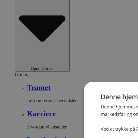
Open Om os
Om os
Teamet
Denne hjem
Info om vores specialister
Denne hjemmeside
Karriere
markedsføring om
Hvordan vi ansætter
Ved at trykke på A