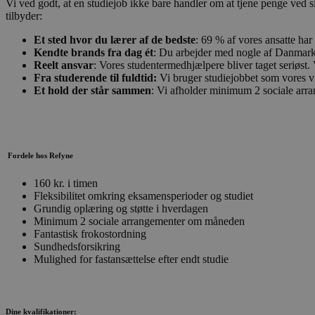
Vi ved godt, at en studiejob ikke bare handler om at tjene penge ved si
tilbyder:
Et sted hvor du lærer af de bedste
: 69 % af vores ansatte har 
Kendte brands fra dag ét
: Du arbejder med nogle af Danmarks s
Reelt ansvar
: Vores studentermedhjælpere bliver taget seriøst.
Fra studerende til fuldtid:
Vi bruger studiejobbet som vores vigt
Et hold der står sammen
: Vi afholder minimum 2 sociale arran
Fordele hos Refyne
160 kr. i timen
Fleksibilitet omkring eksamensperioder og studiet
Grundig oplæring og støtte i hverdagen
Minimum 2 sociale arrangementer om måneden
Fantastisk frokostordning
Sundhedsforsikring
Mulighed for fastansættelse efter endt studie
Dine kvalifikationer: