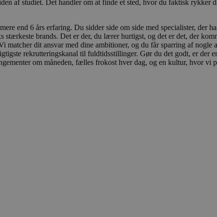
den af studiet. Det handler om at finde et sted, hvor du faktisk rykker 
mere end 6 års erfaring. Du sidder side om side med specialister, der har s
tærkeste brands. Det er der, du lærer hurtigst, og det er det, der komme
 Vi matcher dit ansvar med dine ambitioner, og du får sparring af nogle 
igste rekrutteringskanal til fuldtidsstillinger. Gør du det godt, er der en
gementer om måneden, fælles frokost hver dag, og en kultur, hvor vi pri