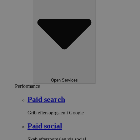
Open Services
Performance
Paid search
Grib efterspørgslen i Google
Paid social
Skab efterspørgslen via social