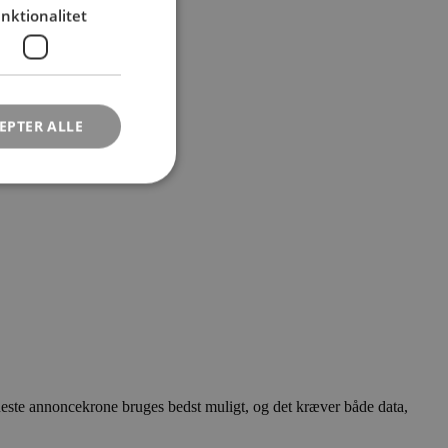
nktionalitet
EPTER ALLE
 eneste annoncekrone bruges bedst muligt, og det kræver både data,