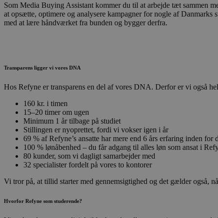
Som Media Buying Assistant kommer du til at arbejde tæt sammen med
at opsætte, optimere og analysere kampagner for nogle af Danmarks st
med at lære håndværket fra bunden og bygger derfra.
Transparens ligger vi vores DNA
Hos Refyne er transparens en del af vores DNA. Derfor er vi også hel
160 kr. i timen
15–20 timer om ugen
Minimum 1 år tilbage på studiet
Stillingen er nyoprettet, fordi vi vokser igen i år
69 % af Refyne’s ansatte har mere end 6 års erfaring inden for d
100 % lønåbenhed – du får adgang til alles løn som ansat i Ref
80 kunder, som vi dagligt samarbejder med
32 specialister fordelt på vores to kontorer
Vi tror på, at tillid starter med gennemsigtighed og det gælder også, nå
Hvorfor Refyne som studerende?