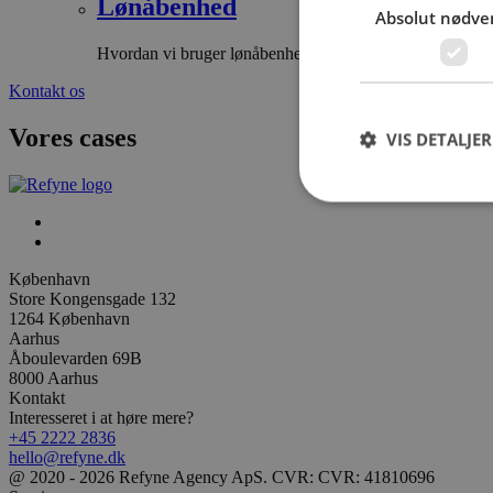
Lønåbenhed
Absolut nødve
Hvordan vi bruger lønåbenhed
Kontakt os
Vores cases
VIS DETALJER
København
Store Kongensgade 132
1264 København
Aarhus
Åboulevarden 69B
8000 Aarhus
Kontakt
Interesseret i at høre mere?
+45 2222 2836
hello@refyne.dk
@ 2020 - 2026 Refyne Agency ApS. CVR: CVR: 41810696