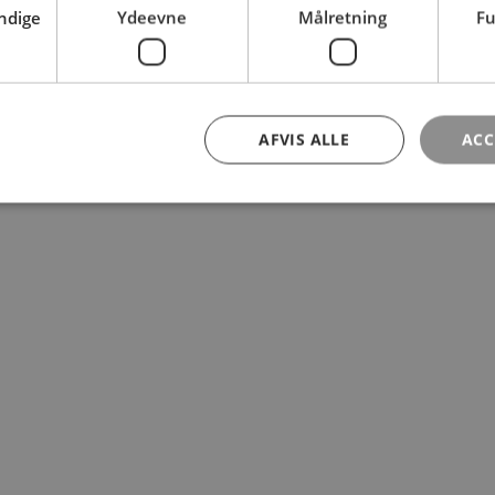
ndige
Ydeevne
Målretning
Fu
AFVIS ALLE
ACC