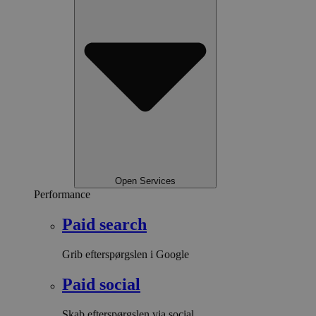
Open Services
Performance
Paid search
Grib efterspørgslen i Google
Paid social
Skab efterspørgslen via social