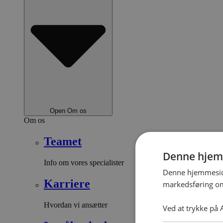
Open Om os
Om os
Teamet
Denne hjem
Info om vores specialister
Denne hjemmeside
Karriere
markedsføring om
Hvordan vi ansætter
Ved at trykke på A