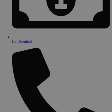
Lønåbenhed