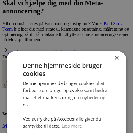
Skal vi hjælpe dig med din Meta-
annoncering?
Vil du opnå succes på Facebook og Instagram? Vores
Paid Social
Team
hjælper dig med strategi, kampagne opsætning, målretning og
optimering, så du får maksimalt udbytte af dine annonceringskroner
på Meta-platformene.
Tid til en snak om jeres Paid Social?
×
Del dette indlæg
Denne hjemmeside bruger
cookies
Denne hjemmeside bruger cookies til at
forbedre din brugeroplevelse samt bedre
Kenneth Rebamonte
målrettet markedsføring om nyheder og
april 30, 2025
os.
Relaterede indlæg
Ved at trykke på Accepter alle giver du
Meta annoncering
samtykke til dette.
Læs mere