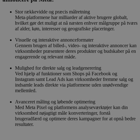
Stor rækkevidde og præcis målretning
Meta-platformene har milliarder af aktive brugere globalt,
hvilket gør det muligt at nå næsten enhver målgruppe på tværs
af alder, køn, interesser og geografiske placeringer.
Visuelle og interaktive annonceformater
Gennem brugen af billed-, video- og interaktive annoncer kan
virksomheder præsentere deres produkter og budskaber på en
engagerende og relevant måde.
Mulighed for direkte salg og leadgenerering
Ved hjælp af funktioner som Shops på Facebook og
Instagram samt Lead Ads kan virksomheder fremme salg og
indsamle leads direkte via platformene uden unødvendige
mellemled.
Avanceret måling og løbende optimering
Med Meta Pixel og platformens analyseværktøjer kan din
virksomhed nøjagtigt måle konverteringer, forstå
brugeradfærd og optimere deres kampagner for at opnå bedre
resultater.