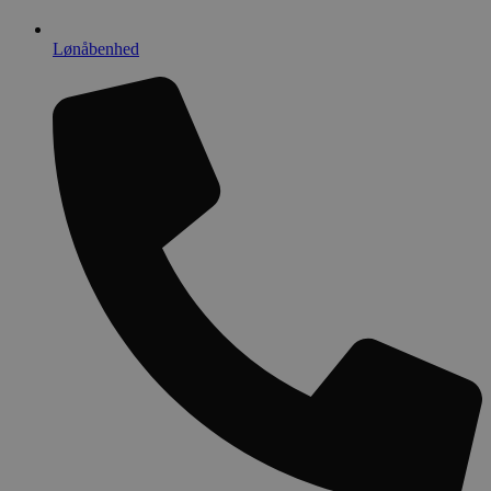
Lønåbenhed