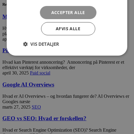
Relaterede indlæg
ACCEPTER ALLE
Meta annoncering
Hvad kan Meta annoncering? Annoncering på Meta dækker både
AFVIS ALLE
platformene Facebook og Instagram. Annoncering
april 30, 2025
Paid social
VIS DETALJER
Pinterest annoncering
Hvad kan Pinterest annoncering? ​Annoncering på Pinterest er et
effektivt værktøj for virksomheder, der
april 30, 2025
Paid social
Google AI Overviews
Hvad er AI Overviews – og hvordan fungerer de? AI Overviews er
Googles næste
marts 27, 2025
SEO
GEO vs SEO: Hvad er forskellen?
Hvad er Search Engine Optimization (SEO)? Search Engine