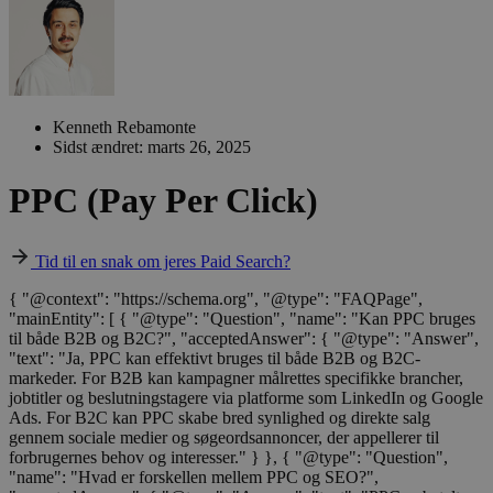
Kenneth Rebamonte
Sidst ændret: marts 26, 2025
PPC (Pay Per Click)
Tid til en snak om jeres Paid Search?
{ "@context": "https://schema.org", "@type": "FAQPage",
"mainEntity": [ { "@type": "Question", "name": "Kan PPC bruges
til både B2B og B2C?", "acceptedAnswer": { "@type": "Answer",
"text": "Ja, PPC kan effektivt bruges til både B2B og B2C-
markeder. For B2B kan kampagner målrettes specifikke brancher,
jobtitler og beslutningstagere via platforme som LinkedIn og Google
Ads. For B2C kan PPC skabe bred synlighed og direkte salg
gennem sociale medier og søgeordsannoncer, der appellerer til
forbrugernes behov og interesser." } }, { "@type": "Question",
"name": "Hvad er forskellen mellem PPC og SEO?",