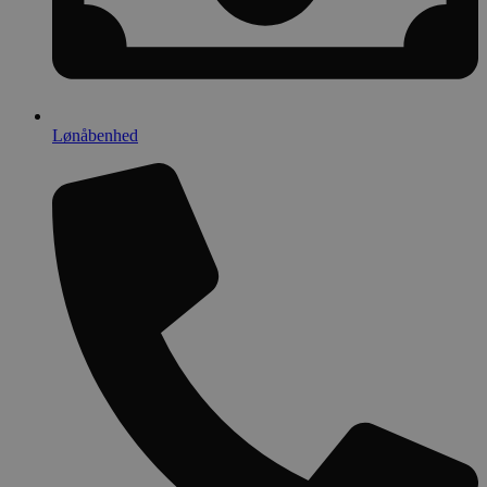
Lønåbenhed