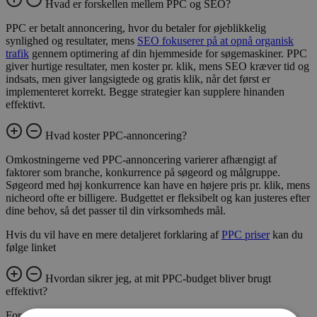
Hvad er forskellen mellem PPC og SEO?
PPC er betalt annoncering, hvor du betaler for øjeblikkelig
synlighed og resultater, mens
SEO fokuserer på at opnå organisk
trafik
gennem optimering af din hjemmeside for søgemaskiner. PPC
giver hurtige resultater, men koster pr. klik, mens SEO kræver tid og
indsats, men giver langsigtede og gratis klik, når det først er
implementeret korrekt. Begge strategier kan supplere hinanden
effektivt.
Hvad koster PPC-annoncering?
Omkostningerne ved PPC-annoncering varierer afhængigt af
faktorer som branche, konkurrence på søgeord og målgruppe.
Søgeord med høj konkurrence kan have en højere pris pr. klik, mens
nicheord ofte er billigere. Budgettet er fleksibelt og kan justeres efter
dine behov, så det passer til din virksomheds mål.
Hvis du vil have en mere detaljeret forklaring af
PPC priser
kan du
følge linket
Hvordan sikrer jeg, at mit PPC-budget bliver brugt
effektivt?
For at optimere dit PPC-budget skal du fokusere på målretning,