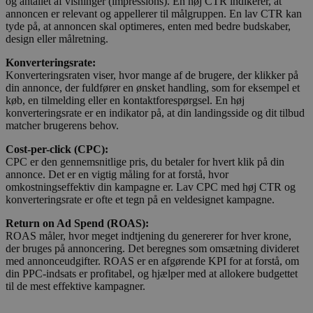
og antallet af visninger (impressions). En høj CTR indikerer, at
annoncen er relevant og appellerer til målgruppen. En lav CTR kan
tyde på, at annoncen skal optimeres, enten med bedre budskaber,
design eller målretning.
Konverteringsrate:
Konverteringsraten viser, hvor mange af de brugere, der klikker på
din annonce, der fuldfører en ønsket handling, som for eksempel et
køb, en tilmelding eller en kontaktforespørgsel. En høj
konverteringsrate er en indikator på, at din landingsside og dit tilbud
matcher brugerens behov.
Cost-per-click (CPC):
CPC er den gennemsnitlige pris, du betaler for hvert klik på din
annonce. Det er en vigtig måling for at forstå, hvor
omkostningseffektiv din kampagne er. Lav CPC med høj CTR og
konverteringsrate er ofte et tegn på en veldesignet kampagne.
Return on Ad Spend (ROAS):
ROAS måler, hvor meget indtjening du genererer for hver krone,
der bruges på annoncering. Det beregnes som omsætning divideret
med annonceudgifter. ROAS er en afgørende KPI for at forstå, om
din PPC-indsats er profitabel, og hjælper med at allokere budgettet
til de mest effektive kampagner.