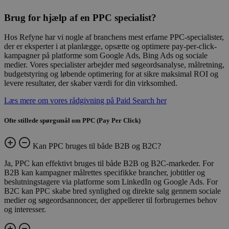
Brug for hjælp af en PPC specialist?
Hos Refyne har vi nogle af branchens mest erfarne PPC-specialister,
der er eksperter i at planlægge, opsætte og optimere pay-per-click-
kampagner på platforme som Google Ads, Bing Ads og sociale
medier. Vores specialister arbejder med søgeordsanalyse, målretning,
budgetstyring og løbende optimering for at sikre maksimal ROI og
levere resultater, der skaber værdi for din virksomhed.
Læs mere om vores rådgivning på Paid Search her
Ofte stillede spørgsmål om PPC (Pay Per Click)
Kan PPC bruges til både B2B og B2C?
Ja, PPC kan effektivt bruges til både B2B og B2C-markeder. For
B2B kan kampagner målrettes specifikke brancher, jobtitler og
beslutningstagere via platforme som LinkedIn og Google Ads. For
B2C kan PPC skabe bred synlighed og direkte salg gennem sociale
medier og søgeordsannoncer, der appellerer til forbrugernes behov
og interesser.