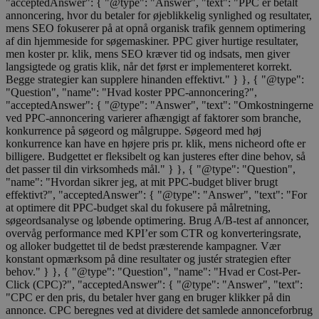
"acceptedAnswer": { "@type": "Answer", "text": "PPC er betalt
annoncering, hvor du betaler for øjeblikkelig synlighed og resultater,
mens SEO fokuserer på at opnå organisk trafik gennem optimering
af din hjemmeside for søgemaskiner. PPC giver hurtige resultater,
men koster pr. klik, mens SEO kræver tid og indsats, men giver
langsigtede og gratis klik, når det først er implementeret korrekt.
Begge strategier kan supplere hinanden effektivt." } }, { "@type":
"Question", "name": "Hvad koster PPC-annoncering?",
"acceptedAnswer": { "@type": "Answer", "text": "Omkostningerne
ved PPC-annoncering varierer afhængigt af faktorer som branche,
konkurrence på søgeord og målgruppe. Søgeord med høj
konkurrence kan have en højere pris pr. klik, mens nicheord ofte er
billigere. Budgettet er fleksibelt og kan justeres efter dine behov, så
det passer til din virksomheds mål." } }, { "@type": "Question",
"name": "Hvordan sikrer jeg, at mit PPC-budget bliver brugt
effektivt?", "acceptedAnswer": { "@type": "Answer", "text": "For
at optimere dit PPC-budget skal du fokusere på målretning,
søgeordsanalyse og løbende optimering. Brug A/B-test af annoncer,
overvåg performance med KPI’er som CTR og konverteringsrate,
og alloker budgettet til de bedst præsterende kampagner. Vær
konstant opmærksom på dine resultater og justér strategien efter
behov." } }, { "@type": "Question", "name": "Hvad er Cost-Per-
Click (CPC)?", "acceptedAnswer": { "@type": "Answer", "text":
"CPC er den pris, du betaler hver gang en bruger klikker på din
annonce. CPC beregnes ved at dividere det samlede annonceforbrug