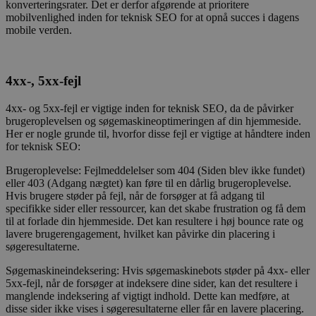
konverteringsrater. Det er derfor afgørende at prioritere
mobilvenlighed inden for teknisk SEO for at opnå succes i dagens
mobile verden
.
4xx-, 5xx-fejl
4xx- og 5xx-fejl er vigtige inden for teknisk SEO, da de påvirker
brugeroplevelsen og søgemaskineoptimeringen af din hjemmeside.
Her er nogle grunde til, hvorfor disse fejl er vigtige at håndtere inden
for teknisk SEO:
Brugeroplevelse: Fejlmeddelelser som 404 (Siden blev ikke fundet)
eller 403 (Adgang nægtet) kan føre til en dårlig brugeroplevelse.
Hvis brugere støder på fejl, når de forsøger at få adgang til
specifikke sider eller ressourcer, kan det skabe frustration og få dem
til at forlade din hjemmeside. Det kan resultere i høj bounce rate og
lavere brugerengagement, hvilket kan påvirke din placering i
søgeresultaterne.
Søgemaskineindeksering: Hvis søgemaskinebots støder på 4xx- eller
5xx-fejl, når de forsøger at indeksere dine sider, kan det resultere i
manglende indeksering af vigtigt indhold. Dette kan medføre, at
disse sider ikke vises i søgeresultaterne eller får en lavere placering.