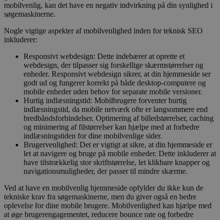
mobilvenlig, kan det have en negativ indvirkning på din synlighed i
søgemaskinerne.
Nogle vigtige aspekter af mobilvenlighed inden for teknisk SEO
inkluderer:
Responsivt webdesign: Dette indebærer at oprette et
webdesign, der tilpasser sig forskellige skærmstørrelser og
enheder. Responsivt webdesign sikrer, at din hjemmeside ser
godt ud og fungerer korrekt på både desktop-computere og
mobile enheder uden behov for separate mobile versioner.
Hurtig indlæsningstid: Mobilbrugere forventer hurtig
indlæsningstid, da mobile netværk ofte er langsommere end
bredbåndsforbindelser. Optimering af billedstørrelser, caching
og minimering af filstørrelser kan hjælpe med at forbedre
indlæsningstiden for dine mobilvenlige sider.
Brugervenlighed: Det er vigtigt at sikre, at din hjemmeside er
let at navigere og bruge på mobile enheder. Dette inkluderer at
have tilstrækkelig stor skriftstørrelse, let klikbare knapper og
navigationsmuligheder, der passer til mindre skærme.
Ved at have en mobilvenlig hjemmeside opfylder du ikke kun de
tekniske krav fra søgemaskinerne, men du giver også en bedre
oplevelse for dine mobile brugere. Mobilvenlighed kan hjælpe med
at øge brugerengagementet, reducere bounce rate og forbedre