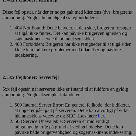
Disse fejl opstår, når der er noget galt med klientens (dvs. brugerens)
anmodning. Nogle almindelige 4xx fejl inkluderer:
404 Not Found: Dette betyder, at den side, brugeren forsøger
at tilgå, ikke findes. Det kan påvirke brugervenligheden og
søgemaskinens evne til at indeksere siden.
403 Forbidden: Brugeren har ikke rettigheder til at tilgå siden.
Dette kan indikere problemer med tilladelser og påvirke
indeksering.
2. 5xx Fejlkoder: Serverfejl
5xx fejl opstår, når serveren ikke er i stand til at fuldføre en gyldig
anmodning. Nogle eksempler inkluderer:
500 Internal Server Error: En generel fejlkode, der indikerer,
at noget er gået galt på serveren. Dette kan alvorligt påvirke
hjemmesidens ydeevne og SEO. Læs mere
her
.
503 Service Unavailable: Serveren er midlertidigt
utilgængelig, ofte på grund af vedligeholdelse. Dette kan
påvirke både brugervenlighed og søgemaskinens indeksering.