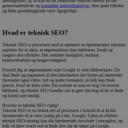
landingssider, ja, så kan alt dit fantastiske indhold baseret på din
gennemarbejdede og
komplette søgeordsanalyse
, dine gode billeder
og links grundlæggende være ligegyldige.
Hvad er teknisk SEO?
Teknisk SEO er processen med at optimere en hjemmesides tekniske
aspekter for at sikre, at søgemaskiner kan indeksere, forstå og
rangere den effektivt. Det omfatter hastighed, struktur,
indekserbarhed og brugervenlighed.
Forestil dig at søgemaskiner som Google er som bibliotekarer. De
skal finde og organisere al den information der findes på internettet
(herunder også video, lyd og andre formater), så folk kan finde
præcis, hvad de leder efter. Dit website er som en bog i ét enormt
bibliotek, og teknisk SEO handler om at gøre din bog så let at finde
og forstå som muligt.
Hvorfor er teknisk SEO vigtig?
Teknisk SEO er en kritisk del af processen i forhold til at få din
hjemmeside til at være synlig på f.eks. Google. Uden en effektiv
teknisk SEO-strategi kan din hjemmeside forsvinde i mængden, og
folk vil have svært ved at finde den når de søger på Google.