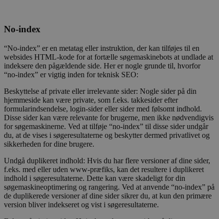
No-index
“No-index” er en metatag eller instruktion, der kan tilføjes til en
websides HTML-kode for at fortælle søgemaskinebots at undlade at
indeksere den pågældende side. Her er nogle grunde til, hvorfor
“no-index” er vigtig inden for teknisk SEO:
Beskyttelse af private eller irrelevante sider: Nogle sider på din
hjemmeside kan være private, som f.eks. takkesider efter
formularindsendelse, login-sider eller sider med følsomt indhold.
Disse sider kan være relevante for brugerne, men ikke nødvendigvis
for søgemaskinerne. Ved at tilføje “no-index” til disse sider undgår
du, at de vises i søgeresultaterne og beskytter dermed privatlivet og
sikkerheden for dine brugere.
Undgå duplikeret indhold: Hvis du har flere versioner af dine sider,
f.eks. med eller uden www-præfiks, kan det resultere i duplikeret
indhold i søgeresultaterne. Dette kan være skadeligt for din
søgemaskineoptimering og rangering. Ved at anvende “no-index” på
de duplikerede versioner af dine sider sikrer du, at kun den primære
version bliver indekseret og vist i søgeresultaterne.