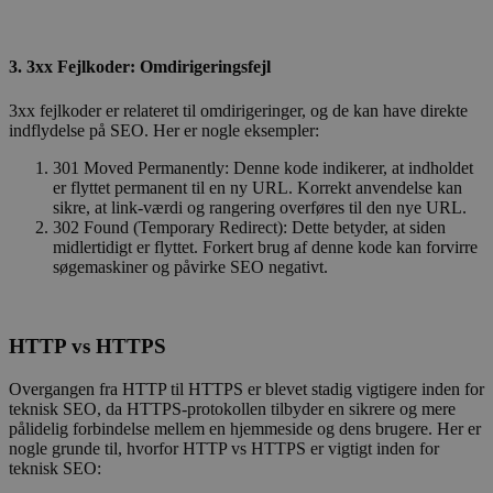
3. 3xx Fejlkoder: Omdirigeringsfejl
3xx fejlkoder er relateret til omdirigeringer, og de kan have direkte
indflydelse på SEO. Her er nogle eksempler:
301 Moved Permanently: Denne kode indikerer, at indholdet
er flyttet permanent til en ny URL. Korrekt anvendelse kan
sikre, at link-værdi og rangering overføres til den nye URL.
302 Found (Temporary Redirect): Dette betyder, at siden
midlertidigt er flyttet. Forkert brug af denne kode kan forvirre
søgemaskiner og påvirke SEO negativt.
HTTP vs HTTPS
Overgangen fra HTTP til HTTPS er blevet stadig vigtigere inden for
teknisk SEO, da HTTPS-protokollen tilbyder en sikrere og mere
pålidelig forbindelse mellem en hjemmeside og dens brugere. Her er
nogle grunde til, hvorfor HTTP vs HTTPS er vigtigt inden for
teknisk SEO: