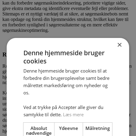
kan du forbedre søgemaskineindeksering, prioritere vigtige sider,
give ekstra metadata og identificere eventuelle fejl eller problemer.
Sitemaps er et nyttigt værktøj til at sikre, at søgemaskinebots nemt
kan opdage og forstå din hjemmesides struktur, hvilket kan føre til
en forbedret synlighed i søgeresultaterne og en mere effektiv
søgemaskineoptimering.
×
Denne hjemmeside bruger
Robots.txt
cookies
Robots.txt-filen spiller en vigtig rolle inden for teknisk SEO, da den
Denne hjemmeside bruger cookies til at
giver dig mulighed for at styre, hvilke sider og ressourcer på din
hjemmeside der skal tilgås eller undgås af søgemaskinerne. Her er
forbedre din brugeroplevelse samt bedre
nogle grunde til, hvorfor robots.txt er vigtig inden for teknisk SEO:
målrettet markedsføring om nyheder og
os.
Kontrol over indeksering: Ved at bruge en robots.txt-fil kan du
informere søgemaskinebots om, hvilke sider og mapper der skal
undgås eller blokeres for indeksering. Dette er nyttigt, hvis du har
Ved at trykke på Accepter alle giver du
sider eller ressourcer, som du ikke ønsker at blive vist i
samtykke til dette.
Læs mere
søgeresultaterne, såsom takkesider, login-sider, private mapper eller
duplikeret indhold. Ved at styre indekseringen kan du sikre, at
søgemaskiner fokuserer på de mest relevante og vigtige sider på din
Absolut
Ydeevne
Målretning
hjemmeside.
nødvendige