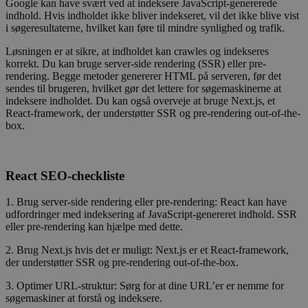
Google kan have svært ved at indeksere JavaScript-genererede
indhold. Hvis indholdet ikke bliver indekseret, vil det ikke blive vist
i søgeresultaterne, hvilket kan føre til mindre synlighed og trafik.
Løsningen er at sikre, at indholdet kan crawles og indekseres
korrekt. Du kan bruge server-side rendering (SSR) eller pre-
rendering. Begge metoder genererer HTML på serveren, før det
sendes til brugeren, hvilket gør det lettere for søgemaskinerne at
indeksere indholdet. Du kan også overveje at bruge Next.js, et
React-framework, der understøtter SSR og pre-rendering out-of-the-
box.
React SEO-checkliste
1. Brug server-side rendering eller pre-rendering: React kan have
udfordringer med indeksering af JavaScript-genereret indhold. SSR
eller pre-rendering kan hjælpe med dette.
2. Brug Next.js hvis det er muligt: Next.js er et React-framework,
der understøtter SSR og pre-rendering out-of-the-box.
3. Optimer URL-struktur: Sørg for at dine URL’er er nemme for
søgemaskiner at forstå og indeksere.