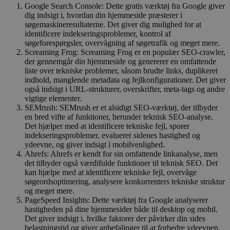
Google Search Console: Dette gratis værktøj fra Google giver
dig indsigt i, hvordan din hjemmeside præsterer i
søgemaskineresultaterne. Det giver dig mulighed for at
identificere indekseringsproblemer, kontrol af
søgeforespørgsler, overvågning af søgetrafik og meget mere.
Screaming Frog: Screaming Frog er en populær SEO-crawler,
der gennemgår din hjemmeside og genererer en omfattende
liste over tekniske problemer, såsom brudte links, duplikeret
indhold, manglende metadata og fejlkonfigurationer. Det giver
også indsigt i URL-strukturer, overskrifter, meta-tags og andre
vigtige elementer.
SEMrush: SEMrush er et alsidigt SEO-værktøj, der tilbyder
en bred vifte af funktioner, herunder teknisk SEO-analyse.
Det hjælper med at identificere tekniske fejl, sporer
indekseringsproblemer, evaluerer sidenes hastighed og
ydeevne, og giver indsigt i mobilvenlighed.
Ahrefs: Ahrefs er kendt for sin omfattende linkanalyse, men
det tilbyder også værdifulde funktioner til teknisk SEO. Det
kan hjælpe med at identificere tekniske fejl, overvåge
søgeordsoptimering, analysere konkurrenters tekniske struktur
og meget mere.
PageSpeed Insights: Dette værktøj fra Google analyserer
hastigheden på dine hjemmesider både til desktop og mobil.
Det giver indsigt i, hvilke faktorer der påvirker din sides
belastningstid og giver anbefalinger til at forbedre ydeevnen.