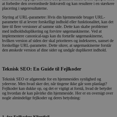
at forbedre den overordnede linkværdi og kan resultere i en stærkere
placering i søgeresultaterne.
Styring af URL-parametre: Hvis din hjemmeside bruger URL-
parametre til at levere forskelligt indhold eller funktionalitet, kan det
føre til flere versioner af samme side. Dette kan skabe problemer
med indholdsduplikering og forvirre søgemaskinerne. Ved at
implementere canonical-tags kan du fortælle søgemaskinerne,
hvilken version af siden der skal prioriteres og indekseres, uanset de
forskellige URL-parametre. Dette sikrer, at søgemaskinerne forstår
den ønskede version af dine sider og undgår duplikeret indhold.
Teknisk SEO: En Guide til Fejlkoder
Teknisk SEO er afgørende for en hjemmesides synlighed og
ydeevne. Men hvad sker der, når tingene ikke går som planlagt?
Fejlkoder kan dukke op, og det er vigtigt at forstå, hvad de betyder
og hvordan de kan påvirke din hjemmeside. Her er en oversigt over
nogle almindelige fejlkoder og deres betydning:
1. 4xx Fejlkoder: Klientfejl