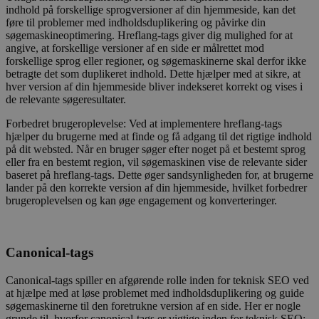
indhold på forskellige sprogversioner af din hjemmeside, kan det
føre til problemer med indholdsduplikering og påvirke din
søgemaskineoptimering. Hreflang-tags giver dig mulighed for at
angive, at forskellige versioner af en side er målrettet mod
forskellige sprog eller regioner, og søgemaskinerne skal derfor ikke
betragte det som duplikeret indhold. Dette hjælper med at sikre, at
hver version af din hjemmeside bliver indekseret korrekt og vises i
de relevante søgeresultater.
Forbedret brugeroplevelse: Ved at implementere hreflang-tags
hjælper du brugerne med at finde og få adgang til det rigtige indhold
på dit websted. Når en bruger søger efter noget på et bestemt sprog
eller fra en bestemt region, vil søgemaskinen vise de relevante sider
baseret på hreflang-tags. Dette øger sandsynligheden for, at brugerne
lander på den korrekte version af din hjemmeside, hvilket forbedrer
brugeroplevelsen og kan øge engagement og konverteringer.
Canonical-tags
Canonical-tags spiller en afgørende rolle inden for teknisk SEO ved
at hjælpe med at løse problemet med indholdsduplikering og guide
søgemaskinerne til den foretrukne version af en side. Her er nogle
grunde til, hvorfor canonical-tags er vigtige inden for teknisk SEO: