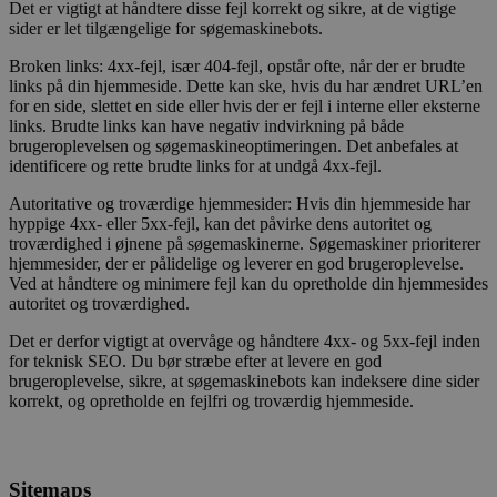
Det er vigtigt at håndtere disse fejl korrekt og sikre, at de vigtige
sider er let tilgængelige for søgemaskinebots.
Broken links: 4xx-fejl, især 404-fejl, opstår ofte, når der er brudte
links på din hjemmeside. Dette kan ske, hvis du har ændret URL’en
for en side, slettet en side eller hvis der er fejl i interne eller eksterne
links. Brudte links kan have negativ indvirkning på både
brugeroplevelsen og søgemaskineoptimeringen. Det anbefales at
identificere og rette brudte links for at undgå 4xx-fejl.
Autoritative og troværdige hjemmesider: Hvis din hjemmeside har
hyppige 4xx- eller 5xx-fejl, kan det påvirke dens autoritet og
troværdighed i øjnene på søgemaskinerne. Søgemaskiner prioriterer
hjemmesider, der er pålidelige og leverer en god brugeroplevelse.
Ved at håndtere og minimere fejl kan du opretholde din hjemmesides
autoritet og troværdighed.
Det er derfor vigtigt at overvåge og håndtere 4xx- og 5xx-fejl inden
for teknisk SEO. Du bør stræbe efter at levere en god
brugeroplevelse, sikre, at søgemaskinebots kan indeksere dine sider
korrekt, og opretholde en fejlfri og troværdig hjemmeside.
Sitemaps