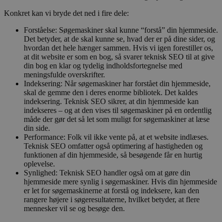
Konkret kan vi bryde det ned i fire dele:
Forståelse: Søgemaskiner skal kunne “forstå” din hjemmeside.
Det betyder, at de skal kunne se, hvad der er på dine sider, og
hvordan det hele hænger sammen. Hvis vi igen forestiller os,
at dit website er som en bog, så svarer teknisk SEO til at give
din bog en klar og tydelig indholdsfortegnelse med
meningsfulde overskrifter.
Indeksering: Når søgemaskiner har forstået din hjemmeside,
skal de gemme den i deres enorme bibliotek. Det kaldes
indeksering. Teknisk SEO sikrer, at din hjemmeside kan
indekseres – og at den vises til søgemaskiner på en ordentlig
måde der gør det så let som muligt for søgemaskiner at læse
din side.
Performance: Folk vil ikke vente på, at et website indlæses.
Teknisk SEO omfatter også optimering af hastigheden og
funktionen af din hjemmeside, så besøgende får en hurtig
oplevelse.
Synlighed: Teknisk SEO handler også om at gøre din
hjemmeside mere synlig i søgemaskiner. Hvis din hjemmeside
er let for søgemaskinerne at forstå og indeksere, kan den
rangere højere i søgeresultaterne, hvilket betyder, at flere
mennesker vil se og besøge den.