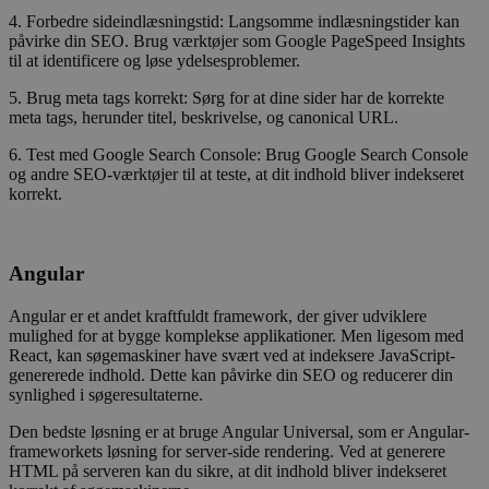
4. Forbedre sideindlæsningstid: Langsomme indlæsningstider kan
påvirke din SEO. Brug værktøjer som Google PageSpeed Insights
til at identificere og løse ydelsesproblemer.
5. Brug meta tags korrekt: Sørg for at dine sider har de korrekte
meta tags, herunder titel, beskrivelse, og canonical URL.
6. Test med Google Search Console: Brug Google Search Console
og andre SEO-værktøjer til at teste, at dit indhold bliver indekseret
korrekt.
Angular
Angular er et andet kraftfuldt framework, der giver udviklere
mulighed for at bygge komplekse applikationer. Men ligesom med
React, kan søgemaskiner have svært ved at indeksere JavaScript-
genererede indhold. Dette kan påvirke din SEO og reducerer din
synlighed i søgeresultaterne.
Den bedste løsning er at bruge Angular Universal, som er Angular-
frameworkets løsning for server-side rendering. Ved at generere
HTML på serveren kan du sikre, at dit indhold bliver indekseret