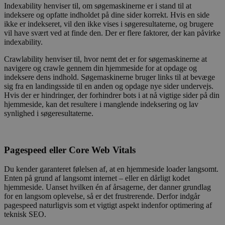
Indexability henviser til, om søgemaskinerne er i stand til at
indeksere og opfatte indholdet på dine sider korrekt. Hvis en side
ikke er indekseret, vil den ikke vises i søgeresultaterne, og brugere
vil have svært ved at finde den. Der er flere faktorer, der kan påvirke
indexability.
Crawlability henviser til, hvor nemt det er for søgemaskinerne at
navigere og crawle gennem din hjemmeside for at opdage og
indeksere dens indhold. Søgemaskinerne bruger links til at bevæge
sig fra en landingsside til en anden og opdage nye sider undervejs.
Hvis der er hindringer, der forhindrer bots i at nå vigtige sider på din
hjemmeside, kan det resultere i manglende indeksering og lav
synlighed i søgeresultaterne.
Pagespeed eller Core Web Vitals
Du kender garanteret følelsen af, at en hjemmeside loader langsomt.
Enten på grund af langsomt internet – eller en dårligt kodet
hjemmeside. Uanset hvilken én af årsagerne, der danner grundlag
for en langsom oplevelse, så er det frustrerende. Derfor indgår
pagespeed naturligvis som et vigtigt aspekt indenfor optimering af
teknisk SEO.