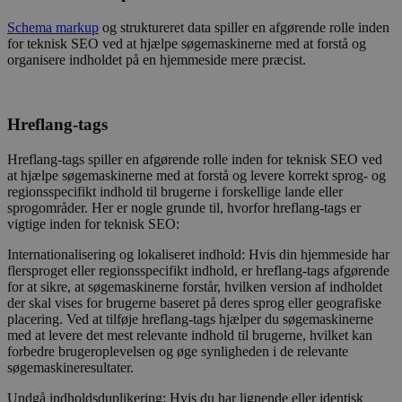
Schema markup
og struktureret data spiller en afgørende rolle inden
for teknisk SEO ved at hjælpe søgemaskinerne med at forstå og
organisere indholdet på en hjemmeside mere præcist.
Hreflang-tags
Hreflang-tags spiller en afgørende rolle inden for teknisk SEO ved
at hjælpe søgemaskinerne med at forstå og levere korrekt sprog- og
regionsspecifikt indhold til brugerne i forskellige lande eller
sprogområder. Her er nogle grunde til, hvorfor hreflang-tags er
vigtige inden for teknisk SEO:
Internationalisering og lokaliseret indhold: Hvis din hjemmeside har
flersproget eller regionsspecifikt indhold, er hreflang-tags afgørende
for at sikre, at søgemaskinerne forstår, hvilken version af indholdet
der skal vises for brugerne baseret på deres sprog eller geografiske
placering. Ved at tilføje hreflang-tags hjælper du søgemaskinerne
med at levere det mest relevante indhold til brugerne, hvilket kan
forbedre brugeroplevelsen og øge synligheden i de relevante
søgemaskineresultater.
Undgå indholdsduplikering: Hvis du har lignende eller identisk