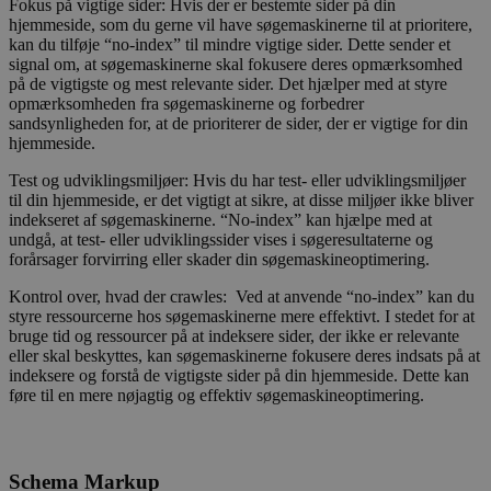
Fokus på vigtige sider: Hvis der er bestemte sider på din
hjemmeside, som du gerne vil have søgemaskinerne til at prioritere,
kan du tilføje “no-index” til mindre vigtige sider. Dette sender et
signal om, at søgemaskinerne skal fokusere deres opmærksomhed
på de vigtigste og mest relevante sider. Det hjælper med at styre
opmærksomheden fra søgemaskinerne og forbedrer
sandsynligheden for, at de prioriterer de sider, der er vigtige for din
hjemmeside.
Test og udviklingsmiljøer: Hvis du har test- eller udviklingsmiljøer
til din hjemmeside, er det vigtigt at sikre, at disse miljøer ikke bliver
indekseret af søgemaskinerne. “No-index” kan hjælpe med at
undgå, at test- eller udviklingssider vises i søgeresultaterne og
forårsager forvirring eller skader din søgemaskineoptimering.
Kontrol over, hvad der crawles: Ved at anvende “no-index” kan du
styre ressourcerne hos søgemaskinerne mere effektivt. I stedet for at
bruge tid og ressourcer på at indeksere sider, der ikke er relevante
eller skal beskyttes, kan søgemaskinerne fokusere deres indsats på at
indeksere og forstå de vigtigste sider på din hjemmeside. Dette kan
føre til en mere nøjagtig og effektiv søgemaskineoptimering.
Schema Markup