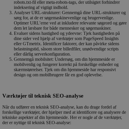
robots.txt-fil eller meta-robots-tags, der utilsigtet forhindrer
indeksering af vigtigt indhold.
Analyser URL-strukturer: Gennemgå dine URL-strukturer og
sørg for, at de er søgemaskinevenlige og brugervenlige.
Optimer URL’erne ved at inkludere relevante søgeord og gøre
dem let læsbare for både mennesker og søgemaskiner.
Evaluer sidens hastighed og ydeevne: Tjek hastigheden på
dine sider ved hjælp af værktøjer som PageSpeed Insights
eller GTmetrix. Identificer faktorer, der kan påvirke sidens
belastningstid, såsom store billedfiler, unødvendige scripts
eller dårlig serverkonfiguration.
Gennemgå mobilsitet: Undersøg, om din hjemmeside er
mobilvenlig og fungerer korrekt på forskellige enheder og
skærmstørrelser. Tjek om din hjemmeside har responsivt
design og om mobilbrugere får en god oplevelse.
Værktøjer til teknisk SEO-analyse
Når du udfører en teknisk SEO-analyse, kan du drage fordel af
forskellige værktøjer, der hjælper med at identificere og analysere de
tekniske aspekter af din hjemmeside. Her er nogle af de værktøjer,
der er nyttige til teknisk SEO-analyse: