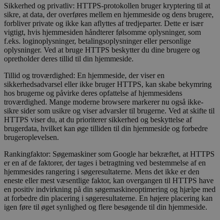
Sikkerhed og privatliv: HTTPS-protokollen bruger kryptering til at
sikre, at data, der overføres mellem en hjemmeside og dens brugere,
forbliver private og ikke kan aflyttes af tredjeparter. Dette er især
vigtigt, hvis hjemmesiden håndterer følsomme oplysninger, som
f.eks. loginoplysninger, betalingsoplysninger eller personlige
oplysninger. Ved at bruge HTTPS beskytter du dine brugere og
opretholder deres tillid til din hjemmeside.
Tillid og troværdighed: En hjemmeside, der viser en
sikkerhedsadvarsel eller ikke bruger HTTPS, kan skabe bekymring
hos brugerne og påvirke deres opfattelse af hjemmesidens
troværdighed. Mange moderne browsere markerer nu også ikke-
sikre sider som usikre og viser advarsler til brugerne. Ved at skifte til
HTTPS viser du, at du prioriterer sikkerhed og beskyttelse af
brugerdata, hvilket kan øge tilliden til din hjemmeside og forbedre
brugeroplevelsen.
Rankingfaktor: Søgemaskiner som Google har bekræftet, at HTTPS
er en af de faktorer, der tages i betragtning ved bestemmelse af en
hjemmesides rangering i søgeresultaterne. Mens det ikke er den
eneste eller mest væsentlige faktor, kan overgangen til HTTPS have
en positiv indvirkning på din søgemaskineoptimering og hjælpe med
at forbedre din placering i søgeresultaterne. En højere placering kan
igen føre til øget synlighed og flere besøgende til din hjemmeside.