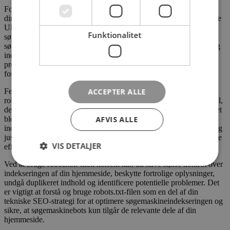
Forebyggelse af duplikeret indhold: Hvis du har flere versioner af
dine sider, f.eks. med eller uden www-præfiks eller med forskellige
URL-parametre, kan det føre til duplikeret indhold i
Funktionalitet
søgeresultaterne. Ved at bruge robots.txt kan du fortælle
søgemaskinebots, hvilke versioner af siderne der skal prioriteres og
indekseres, og hvilke der skal undgås. Dette hjælper med at undgå
problemer med duplikeret indhold og sikrer, at søgemaskinerne
forstår den foretrukne version af dine sider.
ACCEPTER ALLE
Fejlfinding og identifikation af problemer: Ved at inspicere din
robots.txt-fil kan du også identificere eventuelle problemer eller fejl,
der kan påvirke indekseringen af din hjemmeside. Hvis du utilsigtet
AFVIS ALLE
blokerer vigtige sider eller mapper, kan det have en negativ
indvirkning på synligheden i søgeresultaterne. Ved at kontrollere og
justere din robots.txt-fil kan du rette eventuelle fejl og sikre en mere
VIS DETALJER
effektiv søgemaskineoptimering.
Ved at bruge robots.txt-filen korrekt kan du have større kontrol over
indekseringen af din hjemmeside, beskytte fortrolige oplysninger,
undgå duplikeret indhold og identificere potentielle problemer. Det
er vigtigt at forstå og bruge robots.txt-filen som en del af din
tekniske SEO-strategi for at optimere søgemaskineindekseringen og
sikre, at søgemaskinebots kun tilgår de relevante dele af din
hjemmeside.