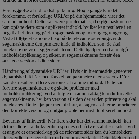
Forebyggelse af indholdsduplikering: Nogle gange kan det
forekomme, at forskellige URL’er på din hjemmeside viser det
samme indhold. Dette kan være problematisk, da søgemaskinerne
kan opfatte dette som duplikeret indhold, hvilket kan resultere i en
negativ indvirkning på din søgemaskineoptimering og rangering.
Ved at tilføje et canonical-tag på de relevante sider angiver du
søgemaskinerne den primære kilde til indholdet, som de skal
indeksere og vise i søgeresultaterne. Dette hjælper med at undgå
indholdsduplikering og sikrer, at søgemaskinerne forstår den
ønskede version af dine sider.
Håndtering af dynamiske URL’er: Hvis din hjemmeside genererer
dynamiske URL’er med forskellige parametre eller session-ID’er,
kan det resultere i flere versioner af samme indhold. Dette kan
forvirre søgemaskinerne og skabe problemer med
indholdsduplikering. Ved at tilføje et canonical-tag kan du fortælle
søgemaskinerne, hvilken version af siden der er den primære og skal
indekseres. Dette hjælper med at sikre, at søgemaskinerne prioriterer
den korrekte version og undgår problemer med duplikeret indhold.
Bevaring af linkværdi: Når flere sider har det samme indhold, kan
det resultere i, at linkværdien spredes ud på tværs af disse sider. Ved
at angive et canonical-tag på de relevante sider kan du konsolidere
linkværdien og pege den mod den primære kilde. Dette hjælper med