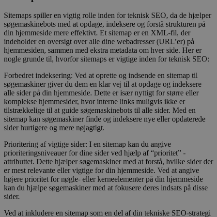
Sitemaps spiller en vigtig rolle inden for teknisk SEO, da de hjælper
søgemaskinebots med at opdage, indeksere og forstå strukturen på
din hjemmeside mere effektivt. Et sitemap er en XML-fil, der
indeholder en oversigt over alle dine webadresser (URL’er) på
hjemmesiden, sammen med ekstra metadata om hver side. Her er
nogle grunde til, hvorfor sitemaps er vigtige inden for teknisk SEO:
Forbedret indeksering: Ved at oprette og indsende en sitemap til
søgemaskiner giver du dem en klar vej til at opdage og indeksere
alle sider på din hjemmeside. Dette er især nyttigt for større eller
komplekse hjemmesider, hvor interne links muligvis ikke er
tilstrækkelige til at guide søgemaskinebots til alle sider. Med en
sitemap kan søgemaskiner finde og indeksere nye eller opdaterede
sider hurtigere og mere nøjagtigt.
Prioritering af vigtige sider: I en sitemap kan du angive
prioriteringsniveauer for dine sider ved hjælp af “prioritet” -
attributtet. Dette hjælper søgemaskiner med at forstå, hvilke sider der
er mest relevante eller vigtige for din hjemmeside. Ved at angive
højere prioritet for nøgle- eller kerneelementer på din hjemmeside
kan du hjælpe søgemaskiner med at fokusere deres indsats på disse
sider.
Ved at inkludere en sitemap som en del af din tekniske SEO-strategi