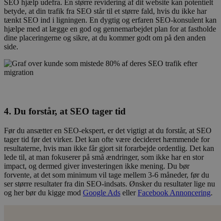
SEO hjælp udefra. En større revidering af dit website kan potentielt
betyde, at din trafik fra SEO står til et større fald, hvis du ikke har
tænkt SEO ind i ligningen. En dygtig og erfaren SEO-konsulent kan
hjælpe med at lægge en god og gennemarbejdet plan for at fastholde
dine placeringerne og sikre, at du kommer godt om på den anden
side.
4. Du forstår, at SEO tager tid
Før du ansætter en SEO-ekspert, er det vigtigt at du forstår, at SEO
tager tid før det virker. Det kan ofte være decideret hæmmende for
resultaterne, hvis man ikke får gjort sit forarbejde ordentlig. Det kan
lede til, at man fokuserer på små ændringer, som ikke har en stor
impact, og dermed giver investeringen ikke mening. Du bør
forvente, at det som minimum vil tage mellem 3-6 måneder, før du
ser større resultater fra din SEO-indsats. Ønsker du resultater lige nu
og her bør du kigge mod
Google Ads
eller
Facebook Annoncering
.