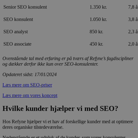
Senior SEO konsulent
1.350 kr.
7,8 å
SEO konsulent
1.050 kr.
3,8 å
SEO analyst
850 kr.
2,3 å
SEO associate
450 kr.
2,0 å
Ovenstående tal med erfaring er på tværs af Refyne’s fagdiscipliner
og dækker derfor ikke kun over SEO-konsulenter.
Opdateret sidst: 17/01/2024
Læs mere om SEO-priser
Læs mere om vores koncept
Hvilke kunder hjælper vi med SEO?
Hos Refyne hjælper vi et hav af forskellige kunder med at optimere
deres organiske tilstedeværelse.
Nedenstående er et udpluk af de kunder, som vores konsulenter