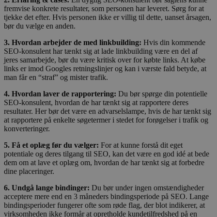
fremvise konkrete resultater, som personen har leveret. Sørg for at
tjekke det efter. Hvis personen ikke er villig til dette, uanset årsagen,
bør du vælge en anden.
3. Hvordan arbejder de med linkbuilding:
Hvis din kommende
SEO-konsulent har tænkt sig at lade linkbuilding være en del af
jeres samarbejde, bør du være kritisk over for købte links. At købe
links er imod Googles retningslinjer og kan i værste fald betyde, at
man får en “straf” og mister trafik.
4. Hvordan laver de rapportering:
Du bør spørge din potentielle
SEO-konsulent, hvordan de har tænkt sig at rapportere deres
resultater. Her bør det være en advarselslampe, hvis de har tænkt sig
at rapportere på enkelte søgetermer i stedet for forøgelser i trafik og
konverteringer.
5. Få et oplæg før du vælger:
For at kunne forstå dit eget
potentiale og deres tilgang til SEO, kan det være en god idé at bede
dem om at lave et oplæg om, hvordan de har tænkt sig at forbedre
dine placeringer.
6. Undgå lange bindinger:
Du bør under ingen omstændigheder
acceptere mere end en 3 måneders bindingsperiode på SEO. Lange
bindingsperioder fungerer ofte som røde flag, der blot indikerer, at
virksomheden ikke formår at opretholde kundetilfredshed på en