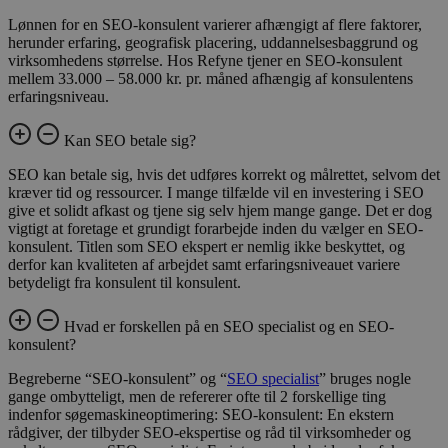
Lønnen for en SEO-konsulent varierer afhængigt af flere faktorer,
herunder erfaring, geografisk placering, uddannelsesbaggrund og
virksomhedens størrelse. Hos Refyne tjener en SEO-konsulent
mellem 33.000 – 58.000 kr. pr. måned afhængig af konsulentens
erfaringsniveau.
Kan SEO betale sig?
SEO kan betale sig, hvis det udføres korrekt og målrettet, selvom det
kræver tid og ressourcer. I mange tilfælde vil en investering i SEO
give et solidt afkast og tjene sig selv hjem mange gange. Det er dog
vigtigt at foretage et grundigt forarbejde inden du vælger en SEO-
konsulent. Titlen som SEO ekspert er nemlig ikke beskyttet, og
derfor kan kvaliteten af arbejdet samt erfaringsniveauet variere
betydeligt fra konsulent til konsulent.
Hvad er forskellen på en SEO specialist og en SEO-
konsulent?
Begreberne “SEO-konsulent” og “
SEO specialist
” bruges nogle
gange ombytteligt, men de refererer ofte til 2 forskellige ting
indenfor søgemaskineoptimering: SEO-konsulent: En ekstern
rådgiver, der tilbyder SEO-ekspertise og råd til virksomheder og