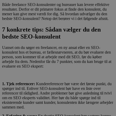
Både freelance SEO-konsulenter og bureauer kan levere effektive
resultater. Derfor er dit primære fokus at finde den konsulent, du
mener kan give mest værdi for dig. Så hvordan udvælger du den
bedste SEO-konsulent? Netop det berører vi i det følgende afsnit.
7 konkrete tips: Sådan vælger du den
bedste SEO-konsulent
Uanset om du søger en freelancer, en ny ansat eller en SEO-
konsulent hos et bureau, er fællesnævneren, at du bør evaluere den
person, som kommer til at arbejde med dit SEO, før du køber
arbejde fra dem. Nedenfor får du 7 punkter, som du kan bruge til at
evaluere en SEO ekspert:
1. Tjek referencer:
Kundereferencer bør være det første punkt, du
spørger ind til. Enhver SEO-konsulent bør have en liste over
referencer til rådighed. Andre problemer bør give anledning til tvivl
om en SEO eksperts validitet. Her bør du både spørge ind til
eksisterende kunder samt kunder, konsulenten ikke længere arbejder
sammen med.
2. Erfaring & cases:
En dygtig SEO-konsulent bør sagtens kunne