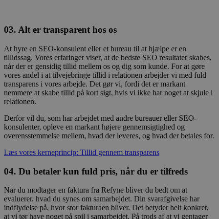
03. Alt er transparent hos os
At hyre en SEO-konsulent eller et bureau til at hjælpe er en
tillidssag. Vores erfaringer viser, at de bedste SEO resultater skabes,
når der er gensidig tillid mellem os og dig som kunde. For at gøre
vores andel i at tilvejebringe tillid i relationen arbejder vi med fuld
transparens i vores arbejde. Det gør vi, fordi det er markant
nemmere at skabe tillid på kort sigt, hvis vi ikke har noget at skjule i
relationen.
Derfor vil du, som har arbejdet med andre bureauer eller SEO-
konsulenter, opleve en markant højere gennemsigtighed og
overensstemmelse mellem, hvad der leveres, og hvad der betales for.
Læs vores kerneprincip: Tillid gennem transparens
04. Du betaler kun fuld pris, når du er tilfreds
Når du modtager en faktura fra Refyne bliver du bedt om at
evaluerer, hvad du synes om samarbejdet. Din svarafgivelse har
indflydelse på, hvor stor fakturaen bliver. Det betyder helt konkret,
at vi tør have noget på spil i samarbejdet. På trods af at vi gentager