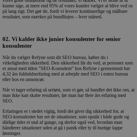
vores gode omdømme og de resultater, vi skaber. Vi er stolte af at
kunne sige, at mere end 95% af vores kunder vælger at blive ved os
på lang sigt. Det gør de, fordi vi leverer kontinuerlige og målbare
resultater, som mærkes på bundlinjen – hver måned.
02. Vi kalder ikke junior konsulenter for senior
konsulenter
Når du vælger Refyne som dit SEO bureau, køber du i
virkeligheden sikkerhed. Den sikkerhed får du ved, at personer som
er ansat med titlen ”SEO-Konsulent” hos Refyne i gennemsnit har
4,32 års fuldstidserfaring med at arbejde med SEO i enten bureau
eller hos en annoncør.
Når vi tager erfaring så seriøst, som vi gør, så handler det ikke om, at
man ikke kan skabe resultater, før man har flere års erfaring med
SEO.
Erfaringen er i stedet vigtig, fordi det giver dig sikkerhed for, at
SEO-konsulenter har set de situationer, som opstår i både gode og
dårlige tider et utal af gange, og derfor også ved, hvordan man
håndterer situationer uden at gå i panik eller ty til hurtige lappe
løsninger.