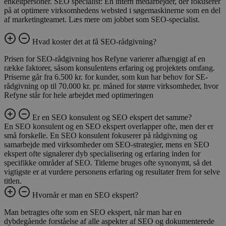
enkeltpersoner. SEO specialist: En intern medarbejder, der fokuserer
på at optimere virksomhedens websted i søgemaskinerne som en del
af marketingteamet. Læs mere om jobbet som SEO-specialist.
Hvad koster det at få SEO-rådgivning?
Prisen for SEO-rådgivning hos Refyne varierer afhængigt af en
række faktorer, såsom konsulentens erfaring og projektets omfang.
Priserne går fra 6.500 kr. for kunder, som kun har behov for SE-
rådgivning op til 70.000 kr. pr. måned for større virksomheder, hvor
Refyne står for hele arbejdet med optimeringen
Er en SEO konsulent og SEO ekspert det samme?
En SEO konsulent og en SEO ekspert overlapper ofte, men der er
små forskelle. En SEO konsulent fokuserer på rådgivning og
samarbejde med virksomheder om SEO-strategier, mens en SEO
ekspert ofte signalerer dyb specialisering og erfaring inden for
specifikke områder af SEO. Titlerne bruges ofte synonymt, så det
vigtigste er at vurdere personens erfaring og resultater frem for selve
titlen.
Hvornår er man en SEO ekspert?
Man betragtes ofte som en SEO ekspert, når man har en
dybdegående forståelse af alle aspekter af SEO og dokumenterede