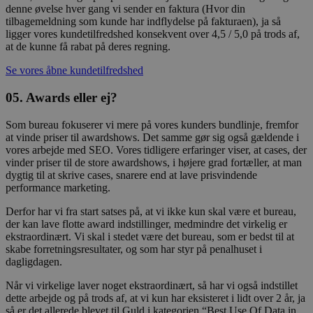
denne øvelse hver gang vi sender en faktura (Hvor din
tilbagemeldning som kunde har indflydelse på fakturaen), ja så
ligger vores kundetilfredshed konsekvent over 4,5 / 5,0 på trods af,
at de kunne få rabat på deres regning.
Se vores åbne kundetilfredshed
05. Awards eller ej?
Som bureau fokuserer vi mere på vores kunders bundlinje, fremfor
at vinde priser til awardshows. Det samme gør sig også gældende i
vores arbejde med SEO. Vores tidligere erfaringer viser, at cases, der
vinder priser til de store awardshows, i højere grad fortæller, at man
dygtig til at skrive cases, snarere end at lave prisvindende
performance marketing.
Derfor har vi fra start satses på, at vi ikke kun skal være et bureau,
der kan lave flotte award indstillinger, medmindre det virkelig er
ekstraordinært. Vi skal i stedet være det bureau, som er bedst til at
skabe forretningsresultater, og som har styr på penalhuset i
dagligdagen.
Når vi virkelige laver noget ekstraordinært, så har vi også indstillet
dette arbejde og på trods af, at vi kun har eksisteret i lidt over 2 år, ja
så er det allerede blevet til Guld i kategorien “Best Use Of Data in