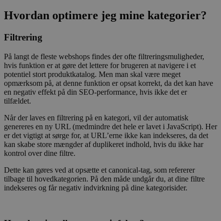
Hvordan optimere jeg mine kategorier?
Filtrering
På langt de fleste webshops findes der ofte filtreringsmuligheder,
hvis funktion er at gøre det lettere for brugeren at navigere i et
potentiel stort produktkatalog. Men man skal være meget
opmærksom på, at denne funktion er opsat korrekt, da det kan have
en negativ effekt på din SEO-performance, hvis ikke det er
tilfældet.
Når der laves en filtrering på en kategori, vil der automatisk
genereres en ny URL (medmindre det hele er lavet i JavaScript). Her
er det vigtigt at sørge for, at URL’erne ikke kan indekseres, da det
kan skabe store mængder af duplikeret indhold, hvis du ikke har
kontrol over dine filtre.
Dette kan gøres ved at opsætte et canonical-tag, som refererer
tilbage til hovedkategorien. På den måde undgår du, at dine filtre
indekseres og får negativ indvirkning på dine kategorisider.