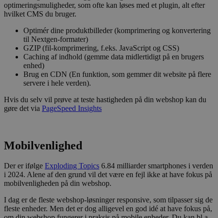
optimeringsmuligheder, som ofte kan løses med et plugin, alt efter
hvilket CMS du bruger.
Optimér dine produktbilleder (komprimering og konvertering
til Nextgen-formater)
GZIP (fil-komprimering, f.eks. JavaScript og CSS)
Caching af indhold (gemme data midlertidigt på en brugers
enhed)
Brug en CDN (En funktion, som gemmer dit website på flere
servere i hele verden).
Hvis du selv vil prøve at teste hastigheden på din webshop kan du
gøre det via
PageSpeed Insights
Mobilvenlighed
Der er ifølge
Exploding Topics
6.84 milliarder smartphones i verden
i 2024. Alene af den grund vil det være en fejl ikke at have fokus på
mobilvenligheden på din webshop.
I dag er de fleste webshop-løsninger responsive, som tilpasser sig de
fleste enheder. Men det er dog alligevel en god idé at have fokus på,
om din webshop fungerer i praksis på mobile enheder. Du kan bl.a