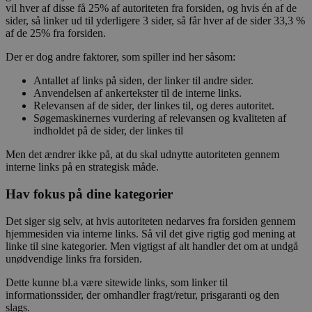
vil hver af disse få 25% af autoriteten fra forsiden, og hvis én af de
sider, så linker ud til yderligere 3 sider, så får hver af de sider 33,3 %
af de 25% fra forsiden.
Der er dog andre faktorer, som spiller ind her såsom:
Antallet af links på siden, der linker til andre sider.
Anvendelsen af ankertekster til de interne links.
Relevansen af de sider, der linkes til, og deres autoritet.
Søgemaskinernes vurdering af relevansen og kvaliteten af
indholdet på de sider, der linkes til
Men det ændrer ikke på, at du skal udnytte autoriteten gennem
interne links på en strategisk måde.
Hav fokus på dine kategorier
Det siger sig selv, at hvis autoriteten nedarves fra forsiden gennem
hjemmesiden via interne links. Så vil det give rigtig god mening at
linke til sine kategorier. Men vigtigst af alt handler det om at undgå
unødvendige links fra forsiden.
Dette kunne bl.a være sitewide links, som linker til
informationssider, der omhandler fragt/retur, prisgaranti og den
slags.