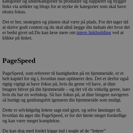
kategorier og underkategorier til produkter og supplerer og bygger
links via artikler og blogs for at styrke de kategorier som skal have
ekstra fokus.
Det er her, strategien og planen skal være på plads. For det tager tid
at skrive godt content og du skal altså lægge din indsats der hvor det
er bedst givet ud.Du kan læse mere om
intern linkbuilding
ved at
klikke på linket.
PageSpeed
PageSpeed, som refererer til hastigheden på en hjemmeside, er et
helt kapitel for sig i, hvordan man optimerer den. Det er derfor også
rigtig vigtigt at have fokus på, hvis du gerne vil have, at dine
brugere bliver på din hjemmeside – og det vil du virkelig gerne, især
hvis du har en webshop. Så hav fokus på, at dine brugere navigeres
så hurtigt og gnidningsfrit igennem din hjemmeside som muligt.
Dette er selvfølgelig lettere sagt end gjort, og selve løsninger til,
hvordan du øger din PageSpeed, er for det første meget forskellige
og kan være meget komplekse.
Du kan dog med fordel kigge ind i nogle af de “lettere”