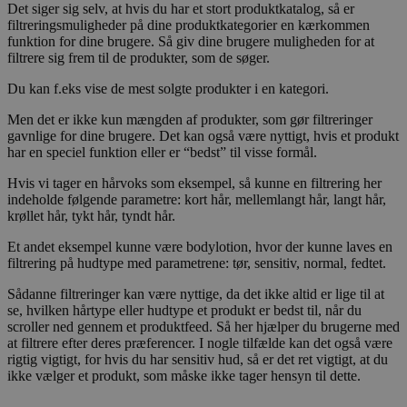
Det siger sig selv, at hvis du har et stort produktkatalog, så er
filtreringsmuligheder på dine produktkategorier en kærkommen
funktion for dine brugere. Så giv dine brugere muligheden for at
filtrere sig frem til de produkter, som de søger.
Du kan f.eks vise de mest solgte produkter i en kategori.
Men det er ikke kun mængden af produkter, som gør filtreringer
gavnlige for dine brugere. Det kan også være nyttigt, hvis et produkt
har en speciel funktion eller er “bedst” til visse formål.
Hvis vi tager en hårvoks som eksempel, så kunne en filtrering her
indeholde følgende parametre: kort hår, mellemlangt hår, langt hår,
krøllet hår, tykt hår, tyndt hår.
Et andet eksempel kunne være bodylotion, hvor der kunne laves en
filtrering på hudtype med parametrene: tør, sensitiv, normal, fedtet.
Sådanne filtreringer kan være nyttige, da det ikke altid er lige til at
se, hvilken hårtype eller hudtype et produkt er bedst til, når du
scroller ned gennem et produktfeed. Så her hjælper du brugerne med
at filtrere efter deres præferencer. I nogle tilfælde kan det også være
rigtig vigtigt, for hvis du har sensitiv hud, så er det ret vigtigt, at du
ikke vælger et produkt, som måske ikke tager hensyn til dette.