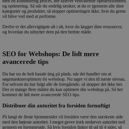
men en kontinuerlig proces, der kræver vedvarende opmærksomhed
og optimering. Så når du endelig tænker, at du er igennem alle dine
kategorier og produkter, så stopper optimeringen ikke, hvis du gerne
vil blive ved med at performe.
Derfor er det allervigtigste alt i alt, hvor du lægger dine ressourcer,
og hvordan du udnytter dem på den bedste måde.
SEO for Webshops: De lidt mere
avancerede tips
Du har nu de helt basale ting på plads, når det handler om at
søgemaskineoptimere én webshop. Nu tager vi den til næste niveau.
For selvom du har fulgt alle de foregående, så stopper det ikke her.
Der er mange flere måder du kan optimere din webshop på. Så her
kommer de lidt mere avancerede SEO tips.
Distribuer din autoritet fra forsiden fornuftigt
På langt de fleste hjemmesider vil forsiden være den stærkeste side
med den højeste autoritet. I meget grove træk nedarves autoritet ned
gennem en hjemmeside. Så hvis forsiden linker til ud til 4 sider, så