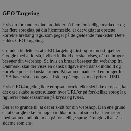
GEO Targeting
Hvis du forhandler dine produkter på flere forskellige markeder og
har flere sproglag på din hjemmeside, er det vigtigt at opsætte
korrekte hreflang-tags, som peger på de gældende markeder. Dette
kaldes GEO-targeting.
Grunden til dette er, at GEO-targeting først og fremmest hjælper
Google med at forstå, hvilket indhold der skal vises, når en bruger
besøger din webshop. Så hvis en bruger besøger din webshop fra
Danmark, skal der vises en dansk udgave med dansk indhold og
korrekte priser i danske kroner. På samme måde skal en bruger fra
USA have vist en udgave af siden på engelsk med priser i USD.
Hvis GEO-targeting ikke er opsat korrekt eller slet ikke er opsat, kan
det også skabe søgeresultater, hvor URL’er på forskellige sprog lag
figurerer blandet sammen på kryds og tværs.
Der er to grunde til, at det er skidt for din webshop. Den ene grund
er, at Google ikke får nogen indikator for, at siden har flere sider
med samme indhold, men på forskellige sprog. Google vil altså se
siderne som ens.