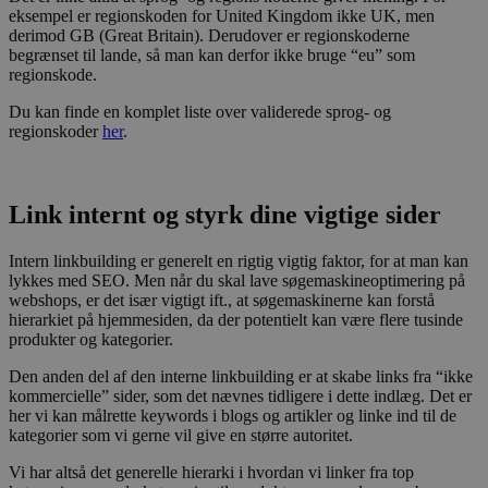
eksempel er regionskoden for United Kingdom ikke UK, men
derimod GB (Great Britain). Derudover er regionskoderne
begrænset til lande, så man kan derfor ikke bruge “eu” som
regionskode.
Du kan finde en komplet liste over validerede sprog- og
regionskoder
her
.
Link internt og styrk dine vigtige sider
Intern linkbuilding er generelt en rigtig vigtig faktor, for at man kan
lykkes med SEO. Men når du skal lave søgemaskineoptimering på
webshops, er det især vigtigt ift., at søgemaskinerne kan forstå
hierarkiet på hjemmesiden, da der potentielt kan være flere tusinde
produkter og kategorier.
Den anden del af den interne linkbuilding er at skabe links fra “ikke
kommercielle” sider, som det nævnes tidligere i dette indlæg. Det er
her vi kan målrette keywords i blogs og artikler og linke ind til de
kategorier som vi gerne vil give en større autoritet.
Vi har altså det generelle hierarki i hvordan vi linker fra top