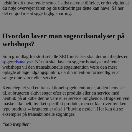
udskifte dit nuværende setup. I sidst nævnte tilfælde, er det vigtigt at
du nøje overvejer faren og de udfrodringer dette kan have. Så her
det en god idé at søge faglig sparring.
Hvordan laver man søgeordsanalyser på
webshops?
Som grundlag for stort set alle SEO-indsatser skal der udarbejdes en
søgeordsanalyse
. Når du skal lave en søgeordsanalyse målrettet
webshops vil den transaktionelle søgeintention være den mest
oplagte at tage udgangspunkt i, da din intention formentlig er at
sælge dine varer eller service.
Kendetegnet ved en transaktionel søgeintention er, at den henviser
til, at brugeren aktivt søger efter et produkt eller en service med
henblik på at købe denne vare eller service omgående. Brugeren ved
måske ikke helt, hvilket specifikt produkt, men er klar over hvilken
type produkt – brugeren er altså i “buying mode”. Her kan du se
eksempler på transaktionelle søgninger:
“køb træpiller”