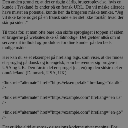
Den anden grund er, at det er rigtig dårlig brugeroplevelse, hvis en
kunde i Tyskland fx ender på en fransk URL. Du vil måske allerede
have mistet en potentiel kunde her, da brugeren måske tænker, “Jeg
vil ikke købe noget på en fransk side eller slet ikke forstår, hvad der
står på siden.”
Til trods for, at man ofte bare kan skifte sproglaget i toppen af siden,
er brugerne på websites ikke så tålmodige. Det gælder altså om at
servere dit indhold og produkter for dine kunder på den bedst
mulige måde.
Her kan du se et eksempel på hreflang-tags, som viser, at der findes
et sproglag på dansk og to engelsk, som henvender sig brugere i
USA og UK. Den første del er sproget (da, en) og den sidste del er
område/land (Danmark, USA, UK).
<link rel=”alternate” href=”https://eksempel.dk” hreflang=”da-dk”
/>
<link rel=”alternate” href=”https://example.com” hreflang=”en-us”
/>
<link rel=”alternate” href=”https://example.com” hreflang=”en-gb”
/>
Det er ikke altid at sprog- og regions koderne giver mening. For