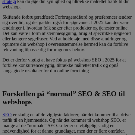
strategi
kan du øge din synlighed og tiltrække målrettet trafik til din
webshop.
Skiftende forbrugeradfærd: Forbrugeradfærd og præferencer ændrer
sig over tid, og det gælder også for søgevaner. I 2025 kan der være
ændringer i, hvordan folk søger efter produkter og tjenester online.
Det kan være i form af stemmesøgning, brug af specifikke nøgleord
eller længere søgefraser. Ved at holde øje med disse ændringer og
optimere din webshop i overensstemmelse hermed kan du forblive
relevant og tilpasse dig forbrugernes behov.
Det er derfor vigtigt at have fokus på webshop SEO i 2025 for at
forblive konkurrencedygtig, tiltrække målrettet trafik og opnå
langsigtede resultater for din online forretning.
Forskellen på “normal” SEO & SEO til
webshops
SEO
er stadig en af de vigtigste faktorer, når det kommer til at drive
trafik til en hjemmeside. Og når det kommer til webshop SEO, er
mange af de “normale” SEO-kriterier selvfølgelig stadig en
nødvendighed for at danne grundlaget, men der er flere områder,