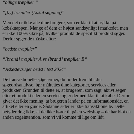
“billige træpiller ”
“[by] træpiller (Lokal søgning)”
Men det er ikke alle dine brugere, som er klar til at trykke på
købsknappen. Mange af dem er højest sandsynligt i markedet, men
er ikke 100% sikre på, hvilket produkt de specifikt produkt søger.
Derfor søger de måske efter:
“bedste træpiller”
“[brand] træpiller A vs [brand] træpiller B“
“Askestøvsuger bedst i test 2024”
De transaktionelle søgetermer, du finder frem til i din
søgeordsanalyse, bør målrettes dine kategorier, services eller
produkter. Grunden til dette er, at brugeren, som sagt, aktivt søger
efter et produkt eller en service og er dermed klar til at købe. Derfor
giver det ikke mening, at brugeren lander på én informationside, en
artikel eller en guide. Sådanne sider er ikke transaktionelle. Dette
betyder dog ikke, at de ikke hører til på en webshop – de har blot en
anden søgeintention, som vi vil komme til lige om lidt.