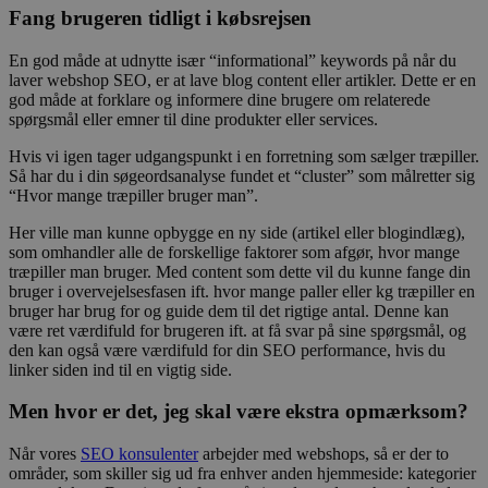
Fang brugeren tidligt i købsrejsen
En god måde at udnytte især “informational” keywords på når du
laver webshop SEO, er at lave blog content eller artikler. Dette er en
god måde at forklare og informere dine brugere om relaterede
spørgsmål eller emner til dine produkter eller services.
Hvis vi igen tager udgangspunkt i en forretning som sælger træpiller.
Så har du i din søgeordsanalyse fundet et “cluster” som målretter sig
“Hvor mange træpiller bruger man”.
Her ville man kunne opbygge en ny side (artikel eller blogindlæg),
som omhandler alle de forskellige faktorer som afgør, hvor mange
træpiller man bruger. Med content som dette vil du kunne fange din
bruger i overvejelsesfasen ift. hvor mange paller eller kg træpiller en
bruger har brug for og guide dem til det rigtige antal. Denne kan
være ret værdifuld for brugeren ift. at få svar på sine spørgsmål, og
den kan også være værdifuld for din SEO performance, hvis du
linker siden ind til en vigtig side.
Men hvor er det, jeg skal være ekstra opmærksom?
Når vores
SEO konsulenter
arbejder med webshops, så er der to
områder, som skiller sig ud fra enhver anden hjemmeside: kategorier