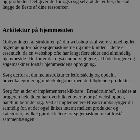
og produkter. Det giver derfor også sig selv, at det er her, du skal
lægge de fleste af dine ressourcer.
Arkitektur på hjemmesiden
Opbygningen af strukturen på din webshop skal være simpel og let
tilgængelig for både søgemaskinerne og dine kunder – dette er
essentielt, da en webshop ofte har langt flere sider end almindelig
hjemmeside. Derfor er det også endnu vigtigere, at både brugere og
søgemaskiner forstår hjemmesidens opbygning.
Sørg derfor at din menustruktur er letforståelig og opdelt i
hovedkategorier og underkategorier med dertilhørende produkter.
Sørg for, at der er implementeret klikbare “Breadcrumbs”, således at
brugeren hele tiden har overblikket over hvor på webshoppen,
han/hun befinder sig. Ved at implementere Breadcrumbs sørger du
samtidig for, at der også linkes internt mellem produkter og
kategorier, hvilket gør det lettere for søgemaskinerne at forstå
sammenhængen.