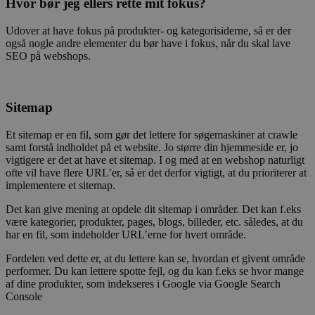
Hvor bør jeg ellers rette mit fokus?
Udover at have fokus på produkter- og kategorisiderne, så er der
også nogle andre elementer du bør have i fokus, når du skal lave
SEO på webshops.
Sitemap
Et sitemap er en fil, som gør det lettere for søgemaskiner at crawle
samt forstå indholdet på et website. Jo større din hjemmeside er, jo
vigtigere er det at have et sitemap. I og med at en webshop naturligt
ofte vil have flere URL’er, så er det derfor vigtigt, at du prioriterer at
implementere et sitemap.
Det kan give mening at opdele dit sitemap i områder. Det kan f.eks
være kategorier, produkter, pages, blogs, billeder, etc. således, at du
har en fil, som indeholder URL’erne for hvert område.
Fordelen ved dette er, at du lettere kan se, hvordan et givent område
performer. Du kan lettere spotte fejl, og du kan f.eks se hvor mange
af dine produkter, som indekseres i Google via Google Search
Console