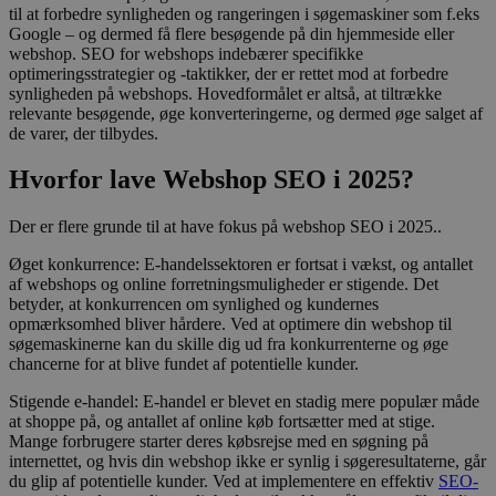
til at forbedre synligheden og rangeringen i søgemaskiner som f.eks
Google – og dermed få flere besøgende på din hjemmeside eller
webshop. SEO for webshops indebærer specifikke
optimeringsstrategier og -taktikker, der er rettet mod at forbedre
synligheden på webshops. Hovedformålet er altså, at tiltrække
relevante besøgende, øge konverteringerne, og dermed øge salget af
de varer, der tilbydes.
Hvorfor lave Webshop SEO i 2025?
Der er flere grunde til at have fokus på webshop SEO i 2025..
Øget konkurrence: E-handelssektoren er fortsat i vækst, og antallet
af webshops og online forretningsmuligheder er stigende. Det
betyder, at konkurrencen om synlighed og kundernes
opmærksomhed bliver hårdere. Ved at optimere din webshop til
søgemaskinerne kan du skille dig ud fra konkurrenterne og øge
chancerne for at blive fundet af potentielle kunder.
Stigende e-handel: E-handel er blevet en stadig mere populær måde
at shoppe på, og antallet af online køb fortsætter med at stige.
Mange forbrugere starter deres købsrejse med en søgning på
internettet, og hvis din webshop ikke er synlig i søgeresultaterne, går
du glip af potentielle kunder. Ved at implementere en effektiv
SEO-