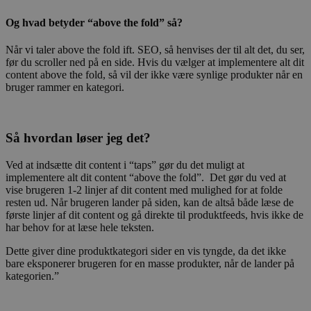
Og hvad betyder “above the fold” så?
Når vi taler above the fold ift. SEO, så henvises der til alt det, du ser,
før du scroller ned på en side. Hvis du vælger at implementere alt dit
content above the fold, så vil der ikke være synlige produkter når en
bruger rammer en kategori.
Så hvordan løser jeg det?
Ved at indsætte dit content i “taps” gør du det muligt at
implementere alt dit content “above the fold”. Det gør du ved at
vise brugeren 1-2 linjer af dit content med mulighed for at folde
resten ud. Når brugeren lander på siden, kan de altså både læse de
første linjer af dit content og gå direkte til produktfeeds, hvis ikke de
har behov for at læse hele teksten.
Dette giver dine produktkategori sider en vis tyngde, da det ikke
bare eksponerer brugeren for en masse produkter, når de lander på
kategorien.”